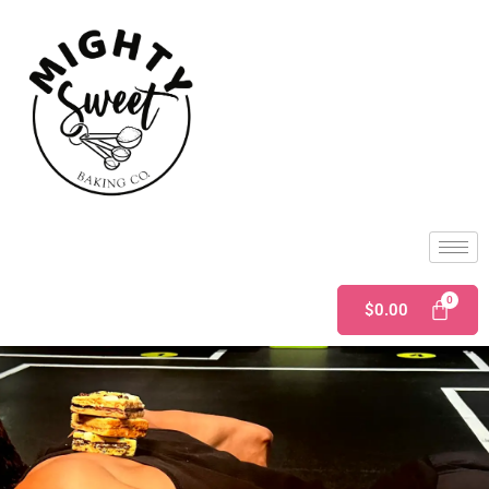
$
0.00